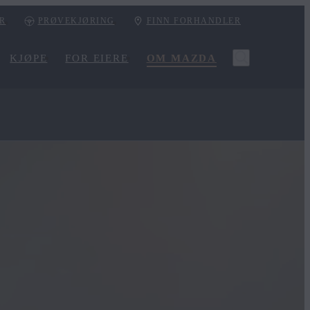
ER
PRØVEKJØRING
FINN FORHANDLER
KJØPE
FOR EIERE
OM MAZDA