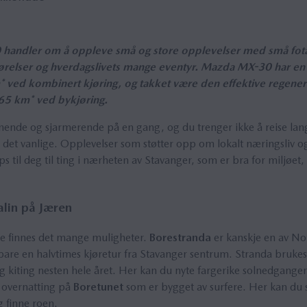
handler om å oppleve små og store opplevelser med små fota
jørelser og hverdagslivets mange eventyr. Mazda MX-30 har e
 ved kombinert kjøring, og takket være den effektive regene
 265 km* ved bykjøring.
ende og sjarmerende på en gang, og du trenger ikke å reise lang
 det vanlige. Opplevelser som støtter opp om lokalt næringsliv og
ips til deg til ting i nærheten av Stavanger, som er bra for milj
alin på Jæren
ne finnes det mange muligheter.
Borestranda
er kanskje en av Nor
bare en halvtimes kjøretur fra Stavanger sentrum. Stranda brukes 
og kiting nesten hele året. Her kan du nyte fargerike solnedganger 
 overnatting på
Boretunet
som er bygget av surfere. Her kan du s
g finne roen.