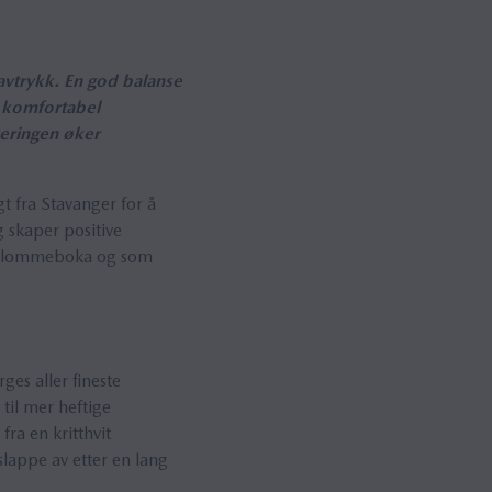
vtrykk. En god balanse
n komfortabel
reringen øker
t fra Stavanger for å
 skaper positive
øet, lommeboka og som
ges aller fineste
til mer heftige
fra en kritthvit
lappe av etter en lang