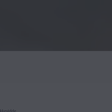
ekke­vid­de