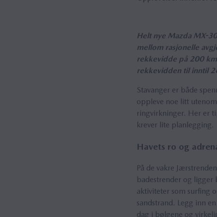
Helt nye Mazda MX-30 
mellom rasjonelle avg
rekkevidde på 200 km*
rekkevidden til inntil
Stavanger er både spenn
oppleve noe litt utenom
ringvirkninger. Her er t
krever lite planlegging.
Havets ro og adren
På de vakre Jærstrende
badestrender og ligger 
aktiviteter som surfing 
sandstrand. Legg inn en
dag i bølgene og virkeli