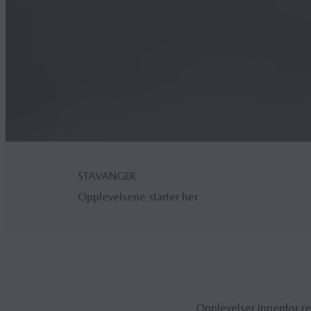
STAVANGER
Opplevelsene starter her
Opp­le­vel­ser innen­for r