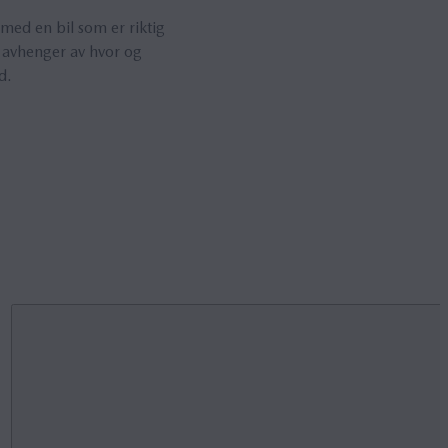
med en bil som er riktig
t avhenger av hvor og
d.
Nordiske vinterdekk
er utviklet for det krevende
klimaet i Skandinavia og deler av
Øst-Europa. De har en svært myk
gummiblanding med tette