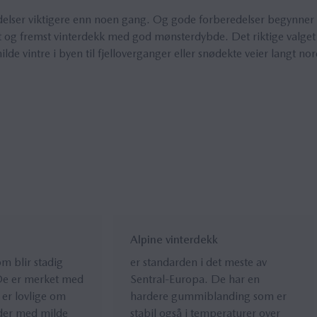
elser viktigere enn noen gang. Og gode forberedelser begynner 
rst og fremst vinterdekk med god mønsterdybde. Det riktige valge
lde vintre i byen til fjelloverganger eller snødekte veier langt nor
Alpine vinterdekk
om blir stadig
er standarden i det meste av
De er merket med
Sentral-Europa. De har en
 er lovlige om
hardere gummiblanding som er
åder med milde
stabil også i temperaturer over