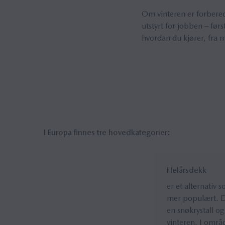
Om vinteren er forbered
utstyrt for jobben – fø
hvordan du kjører, fra mi
I Europa finnes tre hovedkategorier:
Helårsdekk
er et alternativ s
mer populært. 
en snøkrystall og
vinteren. I omr