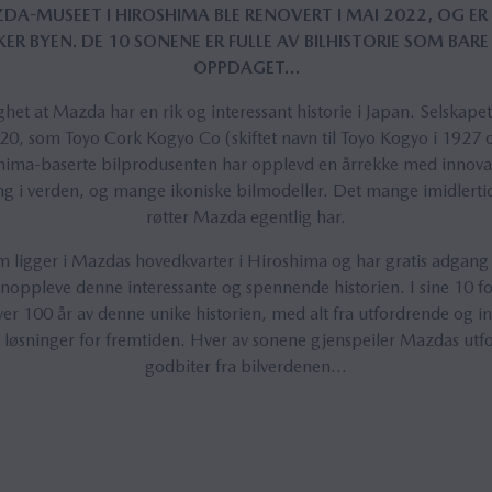
DA-MUSEET I HIROSHIMA BLE RENOVERT I MAI 2022, OG ER
R BYEN. DE 10 SONENE ER FULLE AV BILHISTORIE SOM BARE 
OPPDAGET…
et at Mazda har en rik og interessant historie i Japan. Selskapet
920, som Toyo Cork Kogyo Co (skiftet navn til Toyo Kogyo i 1927 o
hima-baserte bilprodusenten har opplevd en årrekke med innovas
g i verden, og mange ikoniske bilmodeller. Det mange imidlertid
røtter Mazda egentlig har.
igger i Mazdas hovedkvarter i Hiroshima og har gratis adgang 
jenoppleve denne interessante og spennende historien. I sine 10 fo
100 år av denne unike historien, med alt fra utfordrende og inn
 løsninger for fremtiden. Hver av sonene gjenspeiler Mazdas ut
godbiter fra bilverdenen...