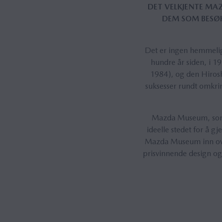
DET VELKJENTE MAZ
DEM SOM BESØKE
Det er ingen hemmeligh
hundre år siden, i 1
1984), og den Hiros
suksesser rundt omkrin
Mazda Museum, som l
ideelle stedet for å g
Mazda Museum inn over 
prisvinnende design og