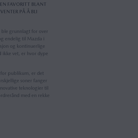
 EN FAVORITT BLANT
VENTER PÅ Å BLI
 ble grunnlagt for over
g endelig til Mazda i
jon og kontinuerlige
 ikke vet, er hvor dype
for publikum, er det
rskjellige soner fanger
ovative teknologier til
fordrerånd med en rekke