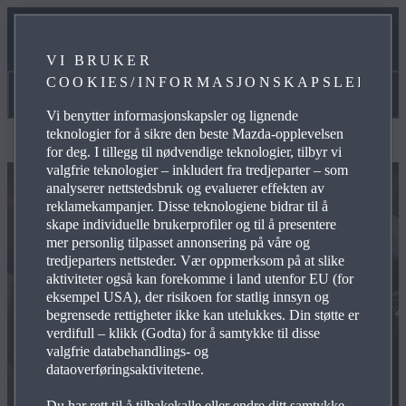
SPESIFIKASJONER OG SAMMENLIGNINGER
VI BRUKER
BYGG DIN EGEN MAZDA
COOKIES/INFORMASJONSKAPSLER
Mazda CX‑60
Vi benytter informasjonskapsler og lignende
teknologier for å sikre den beste Mazda-opplevelsen
riør
Eksteriør
Utstyrsnivåer
Teknologi og sikke
for deg. I tillegg til nødvendige teknologier, tilbyr vi
valgfrie teknologier – inkludert fra tredjeparter – som
analyserer nettstedsbruk og evaluerer effekten av
reklamekampanjer. Disse teknologiene bidrar til å
skape individuelle brukerprofiler og til å presentere
mer personlig tilpasset annonsering på våre og
tredjeparters nettsteder. Vær oppmerksom på at slike
aktiviteter også kan forekomme i land utenfor EU (for
eksempel USA), der risikoen for statlig innsyn og
begrensede rettigheter ikke kan utelukkes. Din støtte er
verdifull – klikk (Godta) for å samtykke til disse
valgfrie databehandlings- og
dataoverføringsaktivitetene.
Du har rett til å tilbakekalle eller endre ditt samtykke