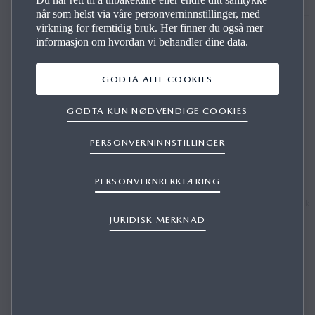
når som helst via våre personverninnstillinger, med
virkning for fremtidig bruk. Her finner du også mer
informasjon om hvordan vi behandler dine data.
GODTA ALLE COOKIES
GODTA KUN NØDVENDIGE COOKIES
PERSONVERNINNSTILLINGER
Bestill prøvekjøring
PERSONVERNRERKLÆRING
Opplev en Mazda i sitt rette element - på
Her kan
veien.
JURIDISK MERKNAD