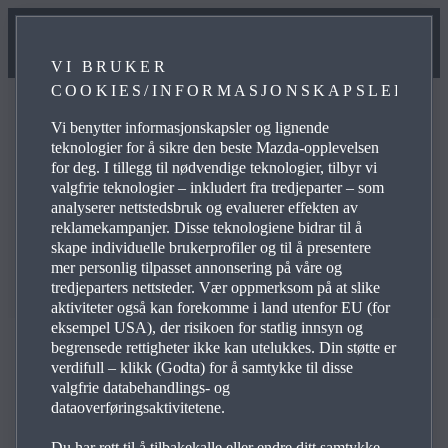
VI BRUKER
COOKIES/INFORMASJONSKAPSLER
Vi benytter informasjonskapsler og lignende
teknologier for å sikre den beste Mazda-opplevelsen
for deg. I tillegg til nødvendige teknologier, tilbyr vi
Kontakt oss
valgfrie teknologier – inkludert fra tredjeparter – som
analyserer nettstedsbruk og evaluerer effekten av
reklamekampanjer. Disse teknologiene bidrar til å
skape individuelle brukerprofiler og til å presentere
mer personlig tilpasset annonsering på våre og
tredjeparters nettsteder. Vær oppmerksom på at slike
aktiviteter også kan forekomme i land utenfor EU (for
eksempel USA), der risikoen for statlig innsyn og
begrensede rettigheter ikke kan utelukkes. Din støtte er
verdifull – klikk (Godta) for å samtykke til disse
valgfrie databehandlings- og
dataoverføringsaktivitetene.
Tjenester
Du har rett til å tilbakekalle eller endre ditt samtykke