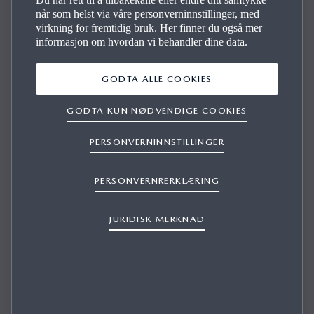
når som helst via våre personverninnstillinger, med
virkning for fremtidig bruk. Her finner du også mer
informasjon om hvordan vi behandler dine data.
GODE AV­TA­LER TIL­PAS­SET DEG
GODTA ALLE COOKIES
GODTA KUN NØDVENDIGE COOKIES
Vi skal hjelpe deg på veien. Det gjelder alt fra innkjøp,
finansering og bruk til forsikring og service. Vi har et
PERSONVERNINNSTILLINGER
forhandlernett som dekker hele landet slik at du skal være
best mulig ivaretatt og alle er klare for å hjelpe deg.
PERSONVERNRERKLÆRING
JURIDISK MERKNAD