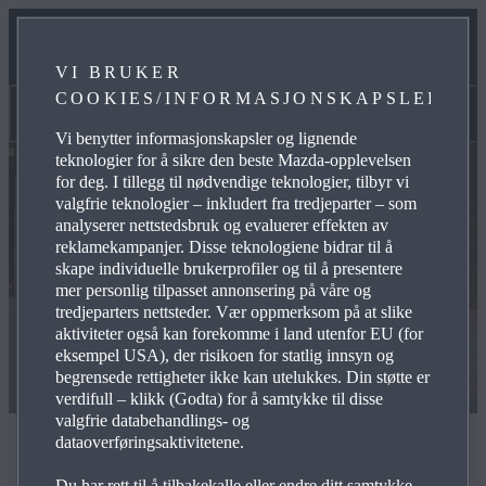
NÆRINGSSALG
VI BRUKER
COOKIES/INFORMASJONSKAPSLER
FORSIKRING
Næringssalg
Vi benytter informasjonskapsler og lignende
teknologier for å sikre den beste Mazda-opplevelsen
for deg. I tillegg til nødvendige teknologier, tilbyr vi
valgfrie teknologier – inkludert fra tredjeparter – som
analyserer nettstedsbruk og evaluerer effekten av
reklamekampanjer. Disse teknologiene bidrar til å
skape individuelle brukerprofiler og til å presentere
mer personlig tilpasset annonsering på våre og
tredjeparters nettsteder. Vær oppmerksom på at slike
aktiviteter også kan forekomme i land utenfor EU (for
eksempel USA), der risikoen for statlig innsyn og
begrensede rettigheter ikke kan utelukkes. Din støtte er
verdifull – klikk (Godta) for å samtykke til disse
valgfrie databehandlings- og
dataoverføringsaktivitetene.
Bilansvarlig
Du har rett til å tilbakekalle eller endre ditt samtykke