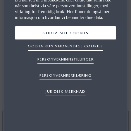
når som helst via våre personverninnstillinger, med
virkning for fremtidig bruk. Her finner du også mer
informasjon om hvordan vi behandler dine data.
SMART BRAKE SUPPORT (SBS) /
REGISTRERING AV FOTGJENGER
GODTA ALLE COOKIES
(AEB)
GODTA KUN NØDVENDIGE COOKIES
PERSONVERNINNSTILLINGER
Avstanden mellom deg og bilen foran overvåkes konstant
for å redusere risikoen for kollisjon ved å assistere
PERSONVERNRERKLÆRING
bremsesystemet. Automatisk registrering og bremsing for
fotgjengere er lagt til for ekstra sikkerhet.
JURIDISK MERKNAD