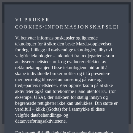
VI BRUKER
COOKIES/INFORMASJONSKAPSLER
Vi benytter informasjonskapsler og lignende
teknologier for å sikre den beste Mazda-opplevelsen
for deg. I tillegg til nødvendige teknologier, tilbyr vi
valgfrie teknologier – inkludert fra tredjeparter – som
analyserer nettstedsbruk og evaluerer effekten av
Velkommen tilbake {salutation}!
reklamekampanjer. Disse teknologiene bidrar til å
skape individuelle brukerprofiler og til å presentere
mer personlig tilpasset annonsering på våre og
tredjeparters nettsteder. Vær oppmerksom på at slike
aktiviteter også kan forekomme i land utenfor EU (for
eksempel USA), der risikoen for statlig innsyn og
begrensede rettigheter ikke kan utelukkes. Din støtte er
verdifull – klikk (Godta) for å samtykke til disse
valgfrie databehandlings- og
dataoverføringsaktivitetene.
Du har rett til å tilbakekalle eller endre ditt samtykke