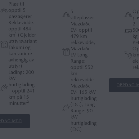
Plass til
opptil 5
5
Opp
passasjerer
sitteplasser
pas
Rekkevidde:
Mazda6e
2
opptil 484
EV: opptil
50
km¹ (Gjelder
479 km
kg
utstyrsvariant
rekkevidde,
PH
Takumi og
Mazda6e
Op
kan variere
EV Long
k
avhengig av
Range:
ele
utstyr)
opptil 552
re
Lading: 200
km
kW
rekkevidde
hurtiglading
OPPDAG 
Mazda6e
– opptil 241
EV: 165 kW
km på 15
hurtiglading
minutter²
(DC), Long
Range: 90
kW
PDAG MER
hurtiglading
(DC)