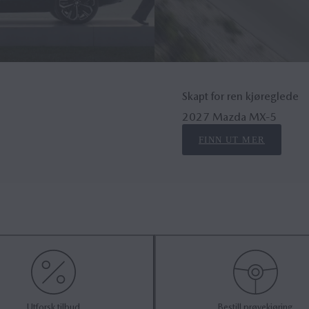
Skapt for ren kjøreglede
2027 Mazda MX‑5
FINN UT MER
Utforsk tilbud
Bestill prøvekjøring