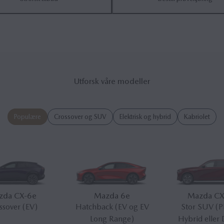
Utforsk våre modeller
Populære
Crossover og SUV
Elektrisk og hybrid
Kabriolet
zda CX‑6
e
Mazda 6
e
Mazda CX
ssover (EV)
Hatchback (EV og EV
Stor SUV (P
Long Range)
Hybrid eller 