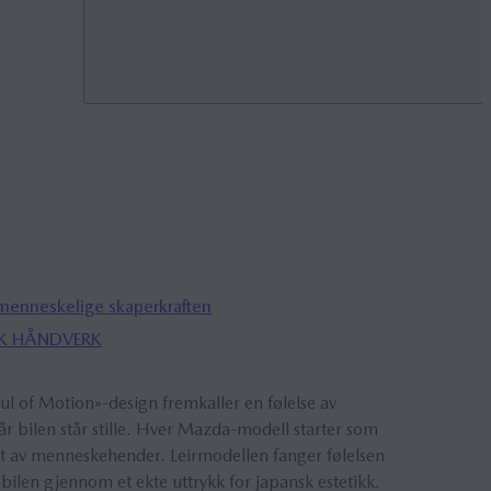
Ønske
FINN
menneskelige skaperkraften
K HÅNDVERK
 of Motion»-design fremkaller en følelse av
år bilen står stille. Hver Mazda-modell starter som
t av menneskehender. Leirmodellen fanger følelsen
bilen gjennom et ekte uttrykk for japansk estetikk.