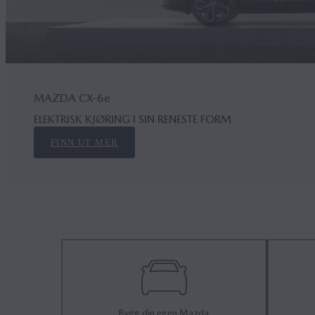
MAZDA CX‑6
e
ELEKTRISK KJØRING I SIN RENESTE FORM
FINN UT MER
Bygg din egen Mazda