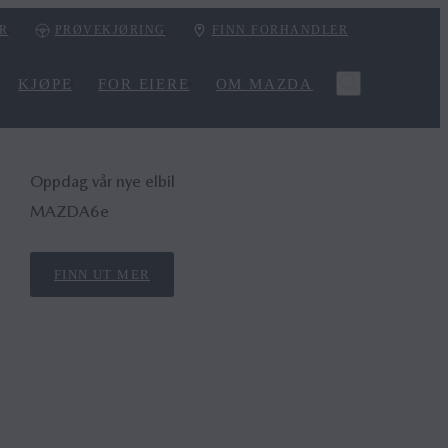
ER
PRØVEKJØRING
FINN FORHANDLER
KJØPE
FOR EIERE
OM MAZDA
Oppdag vår nye elbil
MAZDA6
e
FINN UT MER