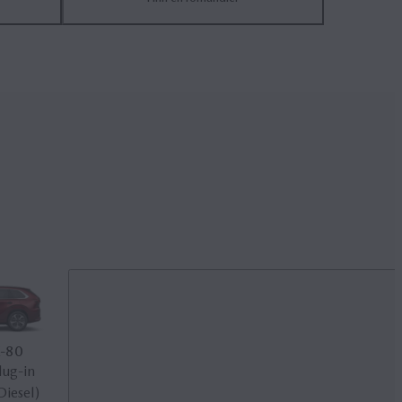
Mazda CX‑30
Mazda CX‑60
‑80
Kompakt SUV (Mild
Stor SUV (Plug-in
lug-in
hybrid)
Hybrid eller Diesel)
Diesel)